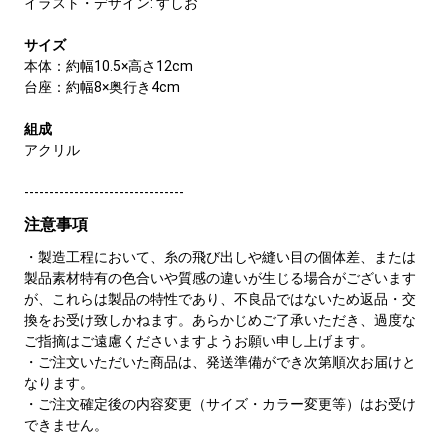
イラスト・デザイン: すしお
サイズ
本体：約幅10.5×高さ12cm
台座：約幅8×奥行き4cm
組成
アクリル
--------------------------------
注意事項
・製造工程において、糸の飛び出しや縫い目の個体差、または
製品素材特有の色合いや質感の違いが生じる場合がございます
が、これらは製品の特性であり、不良品ではないため返品・交
換をお受け致しかねます。あらかじめご了承いただき、過度な
ご指摘はご遠慮くださいますようお願い申し上げます。
・ご注文いただいた商品は、発送準備ができ次第順次お届けと
なります。
・ご注文確定後の内容変更（サイズ・カラー変更等）はお受け
できません。